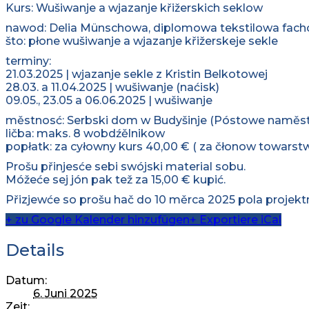
zapisać
Kurs: Wušiwanje a wjazanje křižerskich seklow
nawod: Delia Münschowa, diplomowa tekstilowa fac
što: płone wušiwanje a wjazanje křižerskeje sekle
terminy:
21.03.2025 | wjazanje sekle z Kristin Belkotowej
28.03. a 11.04.2025 | wušiwanje (naćisk)
09.05., 23.05 a 06.06.2025 | wušiwanje
městnosć: Serbski dom w Budyšinje (Póstowe naměst
ličba: maks. 8 wobdźělnikow
popłatk: za cyłowny kurs 40,00 € ( za čłonow towarst
Prošu přinjesće sebi swójski material sobu.
Móžeće sej jón pak tež za 15,00 € kupić.
Přizjewće so prošu hač do 10 měrca 2025 pola proj
+ zu Google Kalender hinzufügen
+ Exportiere iCal
Details
Datum:
6. Juni 2025
Zeit: