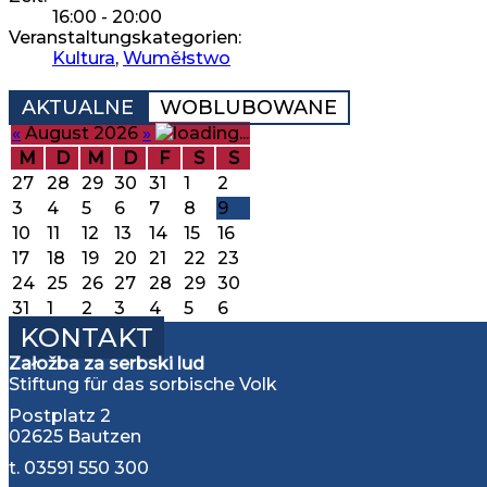
16:00 - 20:00
Veranstaltungskategorien:
Kultura
,
Wuměłstwo
AKTUALNE
WOBLUBOWANE
«
August 2026
»
M
D
M
D
F
S
S
27
28
29
30
31
1
2
3
4
5
6
7
8
9
10
11
12
13
14
15
16
17
18
19
20
21
22
23
24
25
26
27
28
29
30
31
1
2
3
4
5
6
KONTAKT
Załožba za serbski lud
Stiftung für das sorbische Volk
Postplatz 2
02625 Bautzen
t. 03591 550 300