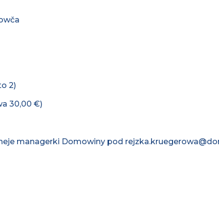
howča
o 2)
wa 30,00 €)
ektneje managerki Domowiny pod rejzka.kruegerowa@do