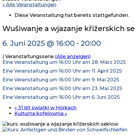
« Alle Veranstaltungen
młodźina
Diese Veranstaltung hat bereits stattgefunden.
wuměłstwo
Wušiwanje a wjazanje křižerskich s
dźiwadło
6. Juni 2025 @ 16:00
-
20:00
kultura
|
Veranstaltungsserie
(Alle anzeigen)
přiroda
Eine Veranstaltung um 16:00 Uhr am 28. März 2025
Eine Veranstaltung um 16:00 Uhr am 11. April 2025
mjezynarodne
Eine Veranstaltung um 16:00 Uhr am 9. Mai 2025
swójby
Eine Veranstaltung um 16:00 Uhr am 23. Mai 2025
Eine Veranstaltung um 16:00 Uhr am 6. Juni 2025
kontakt
«
31 lět swjatki w Hórkach
Kulturna kofejownja
»
termin