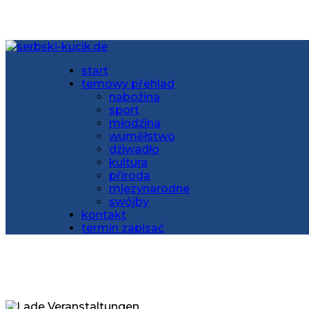
start
temowy přehlad
nabožina
sport
młodźina
wuměłstwo
dźiwadło
kultura
přiroda
start
mjezynarodne
swójby
kontakt
temowy
termin zapisać
přehlad
nabožina
sport