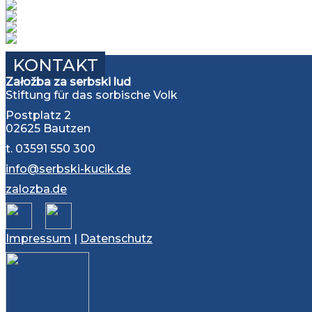
KONTAKT
Załožba za serbski lud
Stiftung für das sorbische Volk
Postplatz 2
02625 Bautzen
t. 03591 550 300
info@serbski-kucik.de
zalozba.de
Impressum
|
Datenschutz