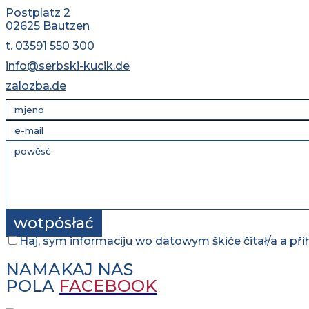
młodźina
Postplatz 2
02625 Bautzen
wuměłstwo
t. 03591 550 300
dźiwadło
info@serbski-kucik.de
zalozba.de
kultura
přiroda
mjezynarodne
swójby
kontakt
Haj, sym informaciju wo datowym škiće čitał/a a přih
NAMAKAJ NAS
termin
POLA
FACEBOOK
zapisać