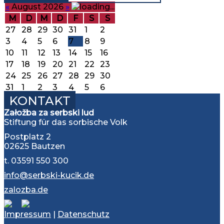
«
August 2026
»
M
D
M
D
F
S
S
27
28
29
30
31
1
2
3
4
5
6
7
8
9
10
11
12
13
14
15
16
17
18
19
20
21
22
23
24
25
26
27
28
29
30
31
1
2
3
4
5
6
KONTAKT
Załožba za serbski lud
Stiftung für das sorbische Volk
Postplatz 2
02625 Bautzen
t. 03591 550 300
info@serbski-kucik.de
zalozba.de
Impressum
|
Datenschutz