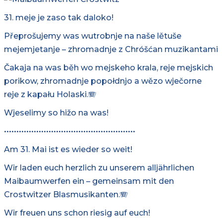
wuměłstwo
31. meje je zaso tak daloko!
dźiwadło
Přeprošujemy was wutrobnje na naše lětuše
kultura
mejemjetanje – zhromadnje z Chróšćan muzikantami
přiroda
Čakaja na was běh wo mejskeho krala, reje mejskich
porikow, zhromadnje popołdnjo a wězo wječorne
mjezynarodne
reje z kapału Holaski.🪗
swójby
Wjeselimy so hižo na was!
•••••••••••••••••••••••••••••••••••••••••••••••••••••
kontakt
Am 31. Mai ist es wieder so weit!
Wir laden euch herzlich zu unserem alljährlichen
termin
Maibaumwerfen ein – gemeinsam mit den
zapisać
Crostwitzer Blasmusikanten.🪗
Wir freuen uns schon riesig auf euch!