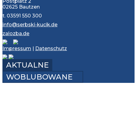
Postplatz 2
02625 Bautzen
kultura
t. 03591 550 300
info@serbski-kucik.de
přiroda
zalozba.de
mjezynarodne
Impressum
|
Datenschutz
swójby
AKTUALNE
kontakt
WOBLUBOWANE
termin
zapisać